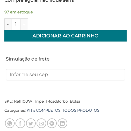
Compre agora, não fique sem!
97 em estoque
Pedestal Tripé C/ Holofote 100w Refletor Iluminação Estúdio 
ADICIONAR AO CARRINHO
Simulação de frete
SKU:
Refl100W_Tripe_1RoscBorbo_Bolsa
Categorias:
KIT's COMPLETOS
,
TODOS PRODUTOS