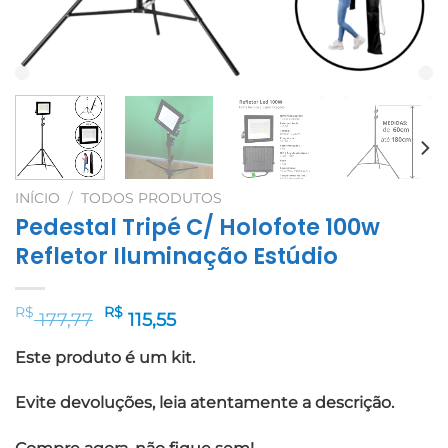
INÍCIO
/
TODOS PRODUTOS
Pedestal Tripé C/ Holofote 100w
Refletor Iluminação Estúdio
O
O
R$
R$
177,77
115,55
preço
preço
Este produto é um kit.
original
atual
era:
é:
Evite devoluções, leia atentamente a descrição.
R$ 177,77.
R$ 115,55.