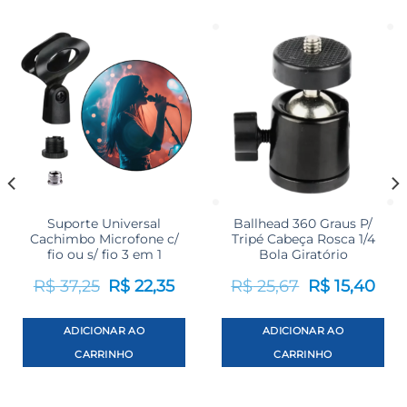
Suporte Universal
Ballhead 360 Graus P/
Cachimbo Microfone c/
Tripé Cabeça Rosca 1/4
fio ou s/ fio 3 em 1
Bola Giratório
O
O
O
O
R$
37,25
R$
22,35
R$
25,67
R$
15,40
eço
preço
preço
preço
preç
ual
original
atual
original
atual
era:
é:
era:
é:
 159,83.
R$ 37,25.
R$ 22,35.
R$ 25,67.
R$ 15
ADICIONAR AO
ADICIONAR AO
CARRINHO
CARRINHO