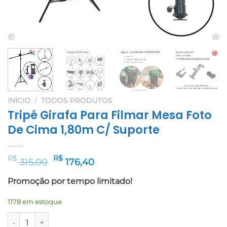
INÍCIO
/
TODOS PRODUTOS
Tripé Girafa Para Filmar Mesa Foto
De Cima 1,80m C/ Suporte
O
O
R$
R$
315,00
176,40
preço
preço
Promoção por tempo limitado!
original
atual
era:
é:
1178 em estoque
R$ 315,00.
R$ 176,40.
Tripé Girafa Para Filmar Mesa Foto De Cima 1,80m C/ Suporte