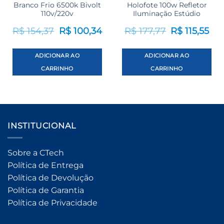
Branco Frio 6500k Bivolt
Holofote 100w Refletor
110v/220v
Iluminação Estúdio
O
O
O
O
R$
154,37
R$
100,34
R$
177,77
R$
115,55
preço
preço
preço
pre
original
atual
original
atua
era:
é:
era:
é:
R$ 154,37.
R$ 100,34.
R$ 177,77.
R$ 1
ADICIONAR AO
ADICIONAR AO
CARRINHO
CARRINHO
INSTITUCIONAL
Sobre a CTech
Política de Entrega
Política de Devolução
Política de Garantia
Política de Privacidade