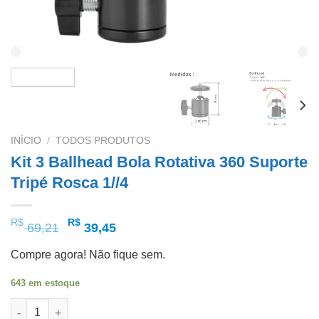
INÍCIO
/
TODOS PRODUTOS
Kit 3 Ballhead Bola Rotativa 360 Suporte
Tripé Rosca 1//4
O
O
R$
R$
69,21
39,45
preço
preço
Compre agora! Não fique sem.
original
atual
era:
é:
643 em estoque
R$ 69,21.
R$ 39,45.
Kit 3 Ballhead Bola Rotativa 360 Suporte Tripé Rosca 1//4 quan