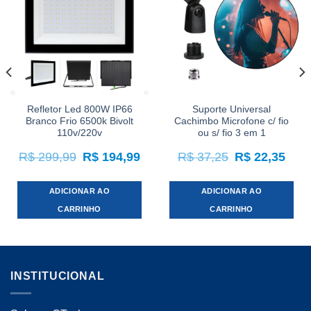
Refletor Led 800W IP66
Suporte Universal
Branco Frio 6500k Bivolt
Cachimbo Microfone c/ fio
110v/220v
ou s/ fio 3 em 1
O
O
O
O
R$
299,99
R$
194,99
R$
37,25
R$
22,35
eço
preço
preço
preço
preço
ual
original
atual
original
atual
era:
é:
era:
é:
 199,19.
R$ 299,99.
R$ 194,99.
R$ 37,25.
R$ 22
ADICIONAR AO
ADICIONAR AO
CARRINHO
CARRINHO
INSTITUCIONAL