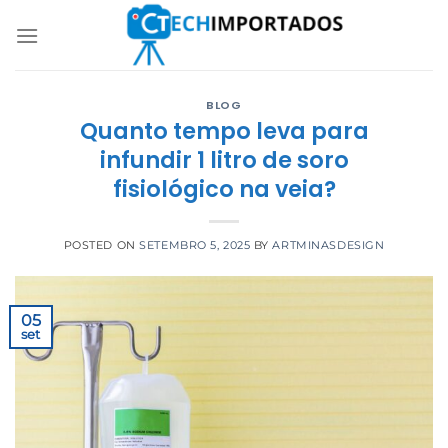
Skip
to
content
BLOG
Quanto tempo leva para
infundir 1 litro de soro
fisiológico na veia?
POSTED ON
SETEMBRO 5, 2025
BY
ARTMINASDESIGN
05
set