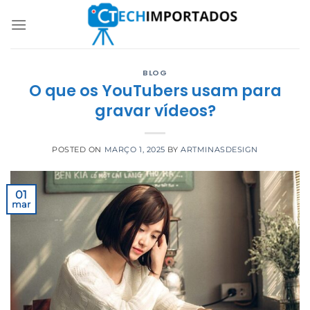
Skip
to
content
BLOG
O que os YouTubers usam para
gravar vídeos?
POSTED ON
MARÇO 1, 2025
BY
ARTMINASDESIGN
01
mar