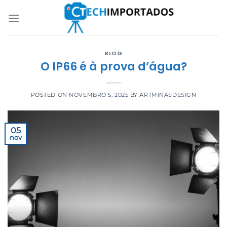
Skip
to
content
BLOG
O IP66 é à prova d’água?
POSTED ON
NOVEMBRO 5, 2025
BY
ARTMINASDESIGN
05
nov