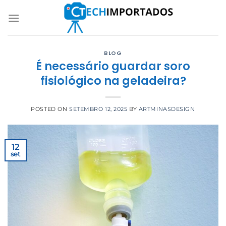
Skip
to
content
BLOG
É necessário guardar soro
fisiológico na geladeira?
POSTED ON
SETEMBRO 12, 2025
BY
ARTMINASDESIGN
12
set